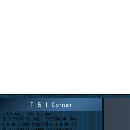
c_id; $image = $rs->c_image;
if($_SESSION[lang]=='TH'){$topic=$rs-
>c_topic_t;}else{$topic=$rs->c_topic_e;}
if($_SESSION[lang]=='TH'){$arts=$rs-