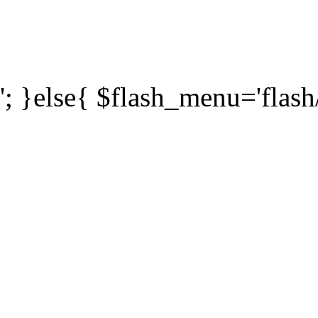
ขนาดต่างๆ ตามความต้องก
ต่างๆ กันอีกด้วย
'; }else{ $flash_menu='flas
Language is a communica
purposes. There are 6,
which is populated by 6.
languages have different
Therefore, translation
important role in the