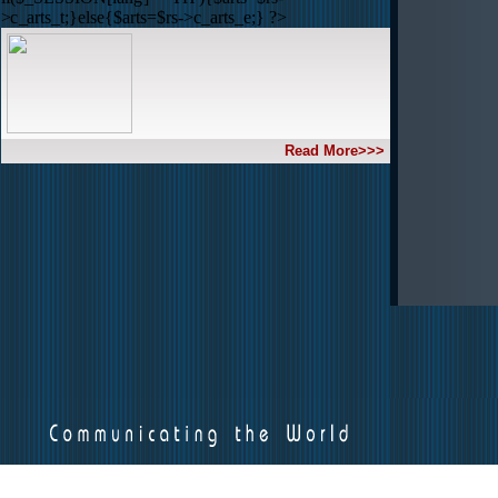
>c_arts_t;}else{$arts=$rs->c_arts_e;} ?>
Read More>>>